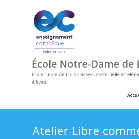
Skip
to
content
École Notre-Dame de 
École rurale de trois classes, maternelle et élé
élèves.
Accue
Atelier Libre comme