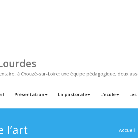
Lourdes
mentaire, à Chouzé-sur-Loire: une équipe pédagogique, deux asso
il
Présentation
La pastorale
L’école
Les
 l’art
Accueil