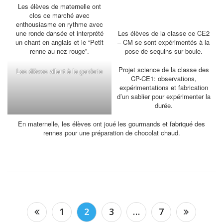
Les élèves de maternelle ont
clos ce marché avec
enthousiasme en rythme avec
une ronde dansée et interprété
Les élèves de la classe ce CE2
un chant en anglais et le “Petit
– CM se sont expérimentés à la
renne au nez rouge”.
pose de sequins sur boule.
Projet science de la classe des
Les élèves allant à la garderie
CP-CE1: observations,
expérimentations et fabrication
d’un sablier pour expérimenter la
durée.
En maternelle, les élèves ont joué les gourmands et fabriqué des
rennes pour une préparation de chocolat chaud.
Pagination
1
2
3
…
7