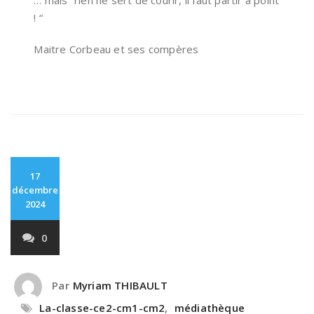
! “
Maitre Corbeau et ses compères
17
décembre
2024
0
Par
Myriam THIBAULT
La-classe-ce2-cm1-cm2
,
médiathèque