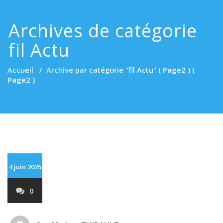
Archives de catégorie
fil Actu
Accueil
/
Archive par catégorie "fil Actu"
( Page2 ) (
Page2 )
4 juin 2025
0