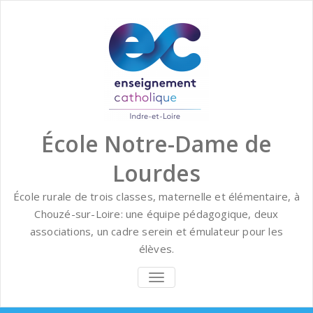
Skip
to
content
École Notre-Dame de
Lourdes
École rurale de trois classes, maternelle et élémentaire, à
Chouzé-sur-Loire: une équipe pédagogique, deux
associations, un cadre serein et émulateur pour les
élèves.
BASCULER
LA
NAVIGATION