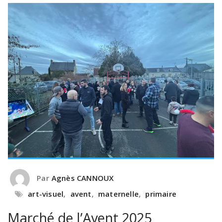
Par
Agnès CANNOUX
art-visuel
,
avent
,
maternelle
,
primaire
Marché de l’Avent 2025