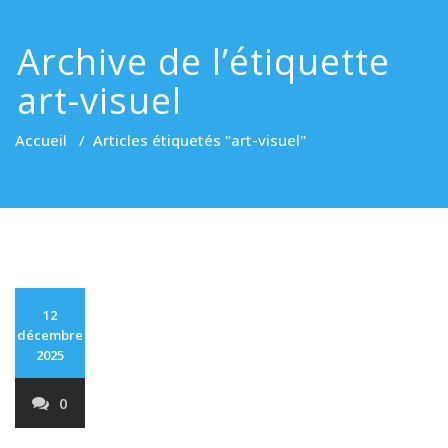
Archive de l’étiquette
art-visuel
Accueil
/
Articles étiquetés "art-visuel"
12
décembre
2025
0