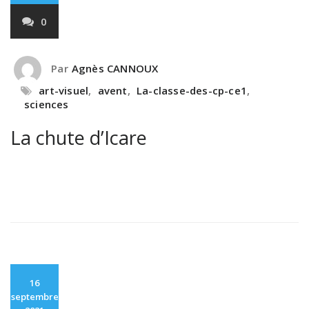
0
Par
Agnès CANNOUX
art-visuel
,
avent
,
La-classe-des-cp-ce1
,
sciences
La chute d’Icare
16
septembre