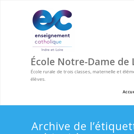
Skip
to
content
École Notre-Dame de 
École rurale de trois classes, maternelle et élé
élèves.
Accue
Archive de l’étiquet