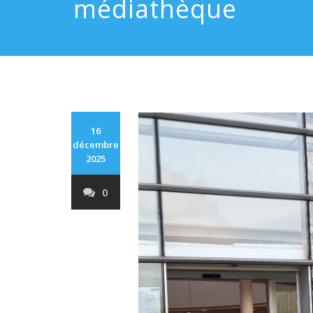
médiathèque
16
décembre
2025
0