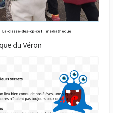
La-classe-des-cp-ce1
,
médiathèque
èque du Véron