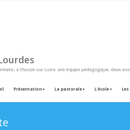
Lourdes
mentaire, à Chouzé-sur-Loire: une équipe pédagogique, deux asso
il
Présentation
La pastorale
L’école
Les
te