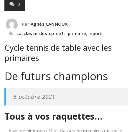
0
Par
Agnès CANNOUX
La-classe-des-cp-ce1
,
primaire
,
sport
Cycle tennis de table avec les
primaires
De futurs champions
5 octobre 2021
Tous à vos raquettes…
… mais de ping-pong ! Les classes de primaires ont eu le