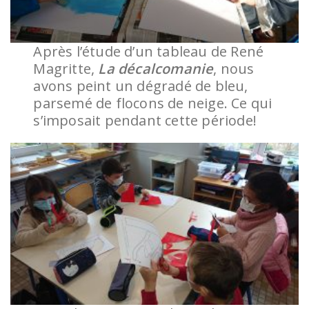
Après l’étude d’un tableau de René
Magritte,
La décalcomanie
, nous
avons peint un dégradé de bleu,
parsemé de flocons de neige. Ce qui
s’imposait pendant cette période!