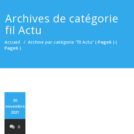
Archives de catégorie
fil Actu
Accueil
/
Archive par catégorie "fil Actu"
( Page6 ) (
Page6 )
30
novembre
2021
0