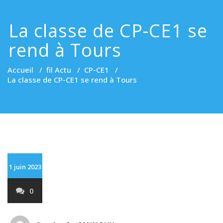
La classe de CP-CE1 se
rend à Tours
Accueil
/
fil Actu
/
CP-CE1
/
La classe de CP-CE1 se rend à Tours
1 juin 2023
0