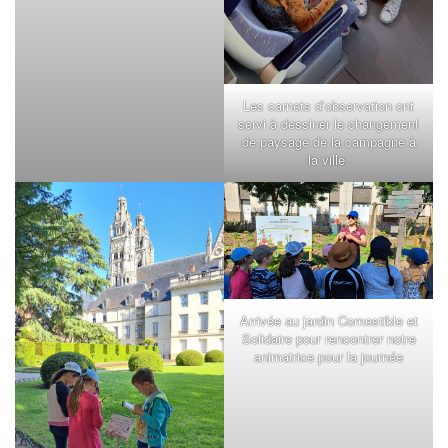
Les carnets d’observation ont
servi à dessiner le changement
de paysage de la campagne à
la ville.
Arrivée au jardin Comestible et
Solidaire pour rencontrer notre
animatrice pour la journée