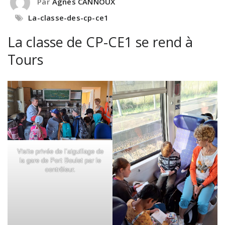
Par
Agnès CANNOUX
La-classe-des-cp-ce1
La classe de CP-CE1 se rend à
Tours
Visite privée de l’aiguillage de
la gare de Port Boulet par le
contrôleur.