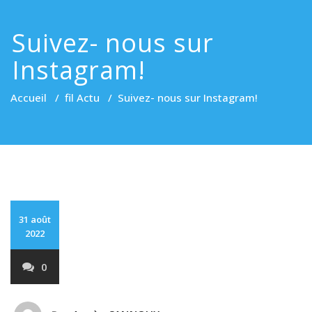
Suivez- nous sur
Instagram!
Accueil
/
fil Actu
/
Suivez- nous sur Instagram!
31 août
2022
0