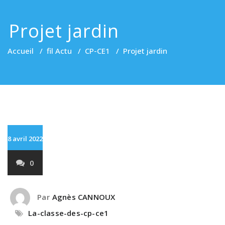
Projet jardin
Accueil
/
fil Actu
/
CP-CE1
/
Projet jardin
8 avril 2022
0
Par
Agnès CANNOUX
La-classe-des-cp-ce1