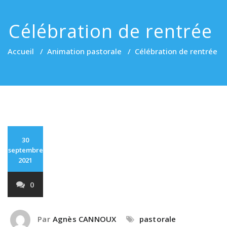
Célébration de rentrée
Accueil
/
Animation pastorale
/
Célébration de rentrée
30
septembre
2021
0
Par
Agnès CANNOUX
pastorale